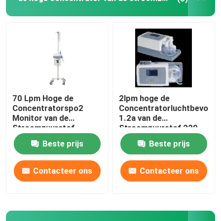
70 Lpm Hoge de
2lpm hoge de
Concentratorspo2
Concentratorluchtbevocht
Monitor van de
1.2a van de
Stroomzuurstof,
Stroomzuurstof 220
Longontsteking 1 Lpm-
Volt
Beste prijs
Beste prijs
Zuurstofconcentrator
Contacteer ons
Contacteer ons