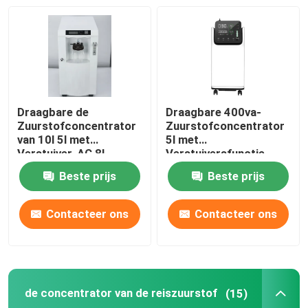
De Infrarode Lamp van TDP
Beschikbare Medische Producten
Draagbare de
Draagbare 400va-
Elektroacupunctuurmachine
Zuurstofconcentrator
Zuurstofconcentrator
van 10l 5l met
5l met
Verstuiver, AC 8l
Verstuiversfunctie,
Zuurstofconcentrator
50hz-
Beste prijs
Beste prijs
Zuurstofconcentrator
10 Liter 220v
Contacteer ons
Contacteer ons
de concentrator van de reiszuurstof
(15)