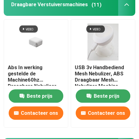
Draagbare Verstuiversmachines
(11)
Abs In werking
USB 3v Handbediend
gestelde de
Mesh Nebulizer, ABS
Machine60hz
Draagbaar Mesh
Draagbare Nebuliser
Nebulizer Machine
Batterij van de Metaal
Beste prijs
Beste prijs
Navulbare Verstuiver
Contacteer ons
Contacteer ons