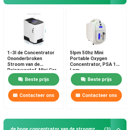
1-3l de Concentrator
5lpm 50hz Mini
Ononderbroken
Portable Oxygen
Stroom van de
Concentrator, PSA 1
Reiszuurstof, Mini Car
Lpm
Oxygen Concentrator
Zuurstofconcentrator
Beste prijs
Beste prijs
Contacteer ons
Contacteer ons
de hoge concentrator van de stroomzuurstof
(3)