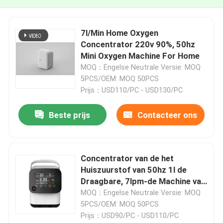
7l/Min Home Oxygen
Concentrator 220v 90%, 50hz
Mini Oxygen Machine For Home
MOQ：Engelse Neutrale Versie: MOQ
5PCS/OEM: MOQ 50PCS
Prijs：USD110/PC - USD130/PC
Beste prijs
Contacteer ons
Concentrator van de het
Huiszuurstof van 50hz 1l de
Draagbare, 7lpm-de Machine van
de Huishoudenzuurstof
MOQ：Engelse Neutrale Versie: MOQ
5PCS/OEM: MOQ 50PCS
Prijs：USD90/PC - USD110/PC