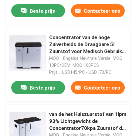
Beste prijs
Contacteer ons
Concentrator van de hoge
Zuiverheids de Draagbare 5l
Zuurstof voor Medisch Gebruik
50hz
MOQ：Engelse Neutrale Versie: MOQ
10PC/OEM: MOQ 100PCS
Prijs：USD145/PC - USD170/PC
Beste prijs
Contacteer ons
van de het Huiszuurstof van 1lpm
93% Lichtgewicht de
Concentrator70kpa Zuurstof die
Machine maken
MOQ：Engelse Neutrale Versie: MOQ