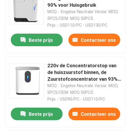
90% voor Huisgebruik
MOQ：Engelse Neutrale Versie: MOQ
5PCS/OEM: MOQ 50PCS
Prijs：USD110/PC - USD130/PC
Beste prijs
Contacteer ons
220v de Concentratorstop van
de huiszuurstof binnen, de
Zuurstofconcentrator van 93%
7l
MOQ：Engelse Neutrale Versie: MOQ
Huis
5PCS/OEM: MOQ 50PCS
Prijs：USD90/PC - USD110/PC
Producten
Beste prijs
Contacteer ons
Ongeveer ons