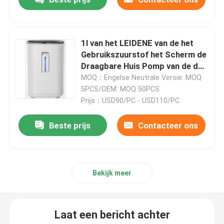
de concentrator van de reiszuurstof
1l van het LEIDENE van de het
Gebruikszuurstof het Scherm de
de hoge concentrator van de stroomzuurstof
Draagbare Huis Pomp van de de
Concentrator6l Zuurstof
MOQ：Engelse Neutrale Versie: MOQ
Draagbare Verstuiversmachines
5PCS/OEM: MOQ 50PCS
Prijs：USD90/PC - USD110/PC
Medische Zuigingsapparaten
Beste prijs
Contacteer ons
De Verzadigingsmonitor van de huiszuurstof
Bekijk meer
Huishouden Digitale Thermometer
Laat een bericht achter
Huishoudenbloeddrukmeter