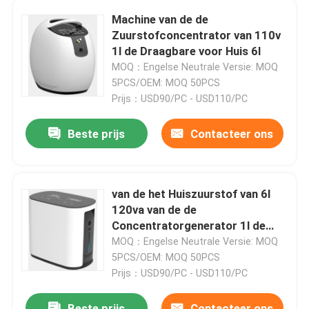
Machine van de de
Zuurstofconcentrator van 110v
Fabrieksreis
1l de Draagbare voor Huis 6l
MOQ：Engelse Neutrale Versie: MOQ
Contacteer ons
5PCS/OEM: MOQ 50PCS
Prijs：USD90/PC - USD110/PC
Nieuws
Beste prijs
Contacteer ons
Gevallen
van de het Huiszuurstof van 6l
120va van de de
Verzoek om een Citaat
Concentratorgenerator 1l de
Machine van O2 voor Huis
MOQ：Engelse Neutrale Versie: MOQ
De Concentrator van de huiszuurstof
5PCS/OEM: MOQ 50PCS
Prijs：USD90/PC - USD110/PC
Medische Zuurstofconcentrator
Beste prijs
Contacteer ons