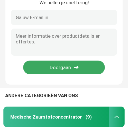
We bellen je snel terug!
Draagbare Zuurstofregelgever
Lichte Opvouwbare Rolstoel
Anti Weerspiegelende Zonnebril
Openlucht Sportief Materiaal
Rehabilitatieapparaten
ANDERE CATEGORIEËN VAN ONS
Het ziekenhuis Verzorgingsbed
Medische Zuurstofconcentrator
(9)
Elektrisch Neusirrigatiesysteem