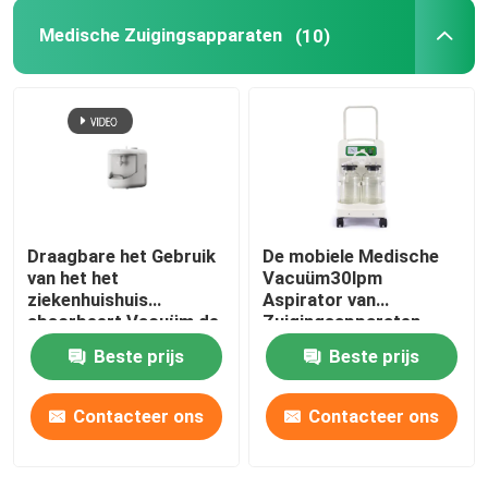
Medische Zuigingsapparaten
(10)
Draagbare het Gebruik
De mobiele Medische
van het het
Vacuüm30lpm
ziekenhuishuis
Aspirator van
absorbeert Vacuüm de
Zuigingsapparaten
Zuigingsapparaten van
Beste prijs
Beste prijs
de Flegmaeenheid 50hz
Contacteer ons
Contacteer ons