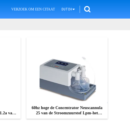
VERZOEK OM EEN CITAAT
DUTCH
60hz hoge de Concentrator Neuscannula
1.2a van
25 van de Stroomzuurstof Lpm-het
olt
Apparaat van de Zuurstoftherapie
CONTACT NU