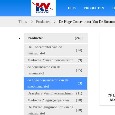
HUIS
PRODUCTEN
O
Thuis
Producten
De Hoge Concentrator Van De Stroom
Producten
(240)
De Concentrator van de
(14)
huiszuurstof
Medische Zuurstofconcentrator
(9)
de concentrator van de
(15)
reiszuurstof
de hoge concentrator van de
(3)
stroomzuurstof
Draagbare Verstuiversmachines
(11)
70 
Mo
Medische Zuigingsapparaten
(10)
De Verzadigingsmonitor van de
(10)
huiszuurstof