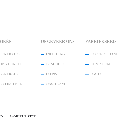
RIEËN
ONGEVEER ONS
FABRIEKSREIS
DE CONCENTRATOR VAN DE HUISZUURSTOF
INLEIDING
LOPENDE BAN
MEDISCHE ZUURSTOFCONCENTRATOR
GESCHIEDENIS
OEM / ODM
DE CONCENTRATOR VAN DE REISZUURSTOF
DIENST
R & D
DE HOGE CONCENTRATOR VAN DE STROOMZUURSTOF
ONS TEAM
ID
MOBIELE SITE