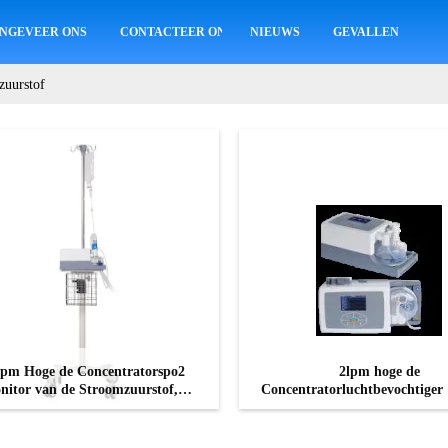
NGEVEER ONS
CONTACTEER ONS
NIEUWS
GEVALLEN
zuurstof
Lpm Hoge de Concentratorspo2
2lpm hoge de
nitor van de Stroomzuurstof,
Concentratorluchtbevochtiger 
Longontsteking 1 Lpm-
de Stroomzuurstof 220 V
Zuurstofconcentrator
CONTACT NU
CONTACT NU