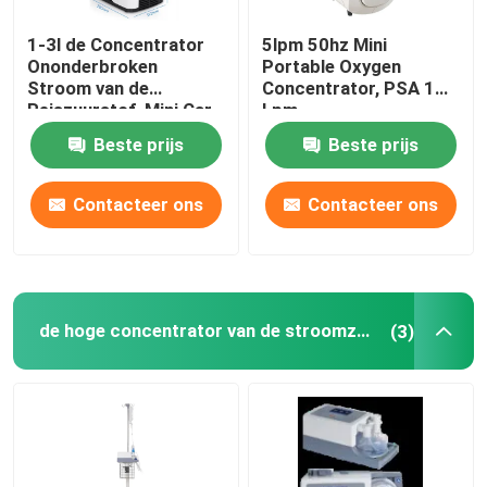
1-3l de Concentrator
5lpm 50hz Mini
Draagbare Zuurstofregelgever
Ononderbroken
Portable Oxygen
Stroom van de
Concentrator, PSA 1
Reiszuurstof, Mini Car
Lpm
Lichte Opvouwbare Rolstoel
Oxygen Concentrator
Zuurstofconcentrator
Beste prijs
Beste prijs
Anti Weerspiegelende Zonnebril
Contacteer ons
Contacteer ons
Openlucht Sportief Materiaal
Rehabilitatieapparaten
de hoge concentrator van de stroomzuurstof
(3)
Het ziekenhuis Verzorgingsbed
Elektrisch Neusirrigatiesysteem