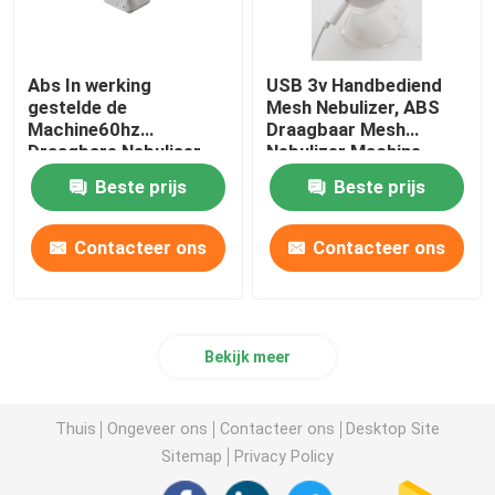
Abs In werking
USB 3v Handbediend
gestelde de
Mesh Nebulizer, ABS
Machine60hz
Draagbaar Mesh
Draagbare Nebuliser
Nebulizer Machine
Batterij van de Metaal
Beste prijs
Beste prijs
Navulbare Verstuiver
Contacteer ons
Contacteer ons
Bekijk meer
Thuis
Ongeveer ons
Contacteer ons
Desktop Site
Sitemap
Privacy Policy