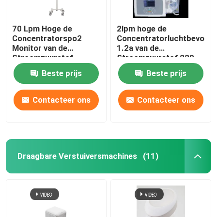
De Infrarode Lamp van TDP
70 Lpm Hoge de
2lpm hoge de
Concentratorspo2
Concentratorluchtbevocht
Monitor van de
1.2a van de
Beschikbare Medische Producten
Stroomzuurstof,
Stroomzuurstof 220
Longontsteking 1 Lpm-
Volt
Beste prijs
Beste prijs
Zuurstofconcentrator
Elektroacupunctuurmachine
Contacteer ons
Contacteer ons
Draagbare Verstuiversmachines
(11)