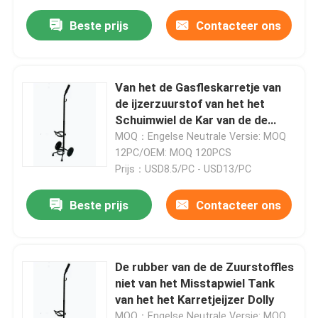
Beste prijs
Contacteer ons
Van het de Gasfleskarretje van
de ijzerzuurstof van het het
Schuimwiel de Kar van de de
Neveltank
MOQ：Engelse Neutrale Versie: MOQ
12PC/OEM: MOQ 120PCS
Prijs：USD8.5/PC - USD13/PC
Beste prijs
Contacteer ons
De rubber van de de Zuurstoffles
niet van het Misstapwiel Tank
van het het Karretjeijzer Dolly
MOQ：Engelse Neutrale Versie: MOQ