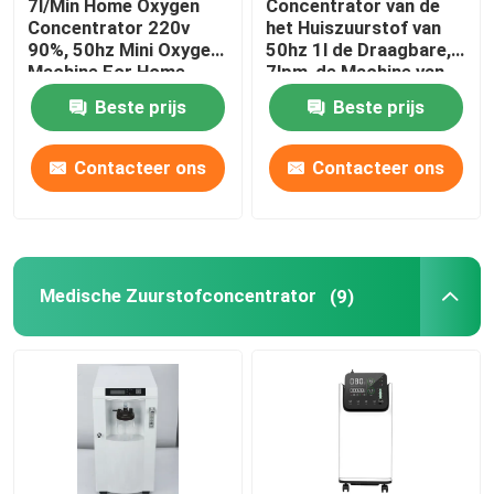
7l/Min Home Oxygen
Concentrator van de
Concentrator 220v
het Huiszuurstof van
90%, 50hz Mini Oxygen
50hz 1l de Draagbare,
Fabrieksreis
Machine For Home
7lpm-de Machine van
de Huishoudenzuurstof
Beste prijs
Beste prijs
Contacteer ons
Contacteer ons
Contacteer ons
Nieuws
Gevallen
Medische Zuurstofconcentrator
(9)
Verzoek om een Citaat
De Concentrator van de huiszuurstof
Medische Zuurstofconcentrator