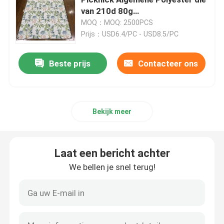
van 210d 80g
Openluchtstrandmat drukken
MOQ：MOQ: 2500PCS
de concentrator van de reiszuurstof
Prijs：USD6.4/PC - USD8.5/PC
de hoge concentrator van de stroomzuurstof
Beste prijs
Contacteer ons
Draagbare Verstuiversmachines
Bekijk meer
Medische Zuigingsapparaten
Laat een bericht achter
De Verzadigingsmonitor van de huiszuurstof
We bellen je snel terug!
Huishouden Digitale Thermometer
Huishoudenbloeddrukmeter