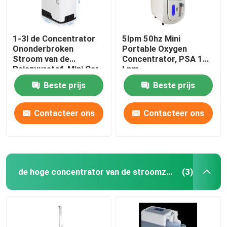
1-3l de Concentrator
5lpm 50hz Mini
Ononderbroken
Portable Oxygen
Stroom van de
Concentrator, PSA 1
Reiszuurstof, Mini Car
Lpm
Oxygen Concentrator
Zuurstofconcentrator
Beste prijs
Beste prijs
Contacteer ons
Contacteer ons
de hoge concentrator van de stroomzuurstof
(3)