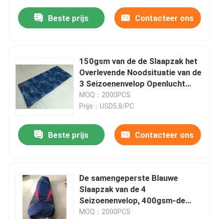
Beste prijs
Contacteer ons
150gsm van de de Slaapzak het
Overlevende Noodsituatie van de
3 Seizoenenvelop Openlucht
Sportieve Materiaal
MOQ：2000PCS
Prijs：USD5.8/PC
Beste prijs
Contacteer ons
De samengeperste Blauwe
Slaapzak van de 4
Seizoenenvelop, 400gsm-de
Slaapzak van de Envelopstijl
MOQ：2000PCS