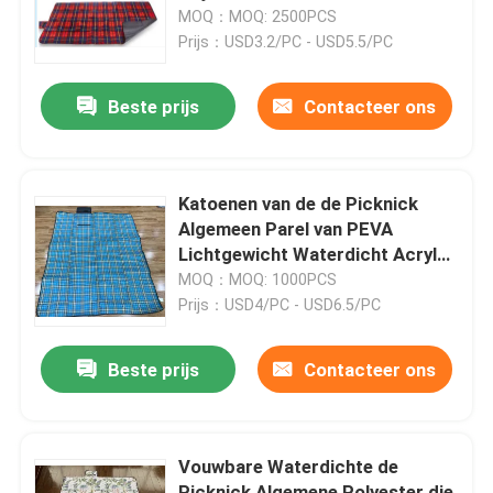
MOQ：MOQ: 2500PCS
Prijs：USD3.2/PC - USD5.5/PC
Fabrieksreis
Beste prijs
Contacteer ons
Contacteer ons
Nieuws
Katoenen van de de Picknick
Algemeen Parel van PEVA
Lichtgewicht Waterdicht Acryl
Gevallen
Openlucht Sportief Materiaal
MOQ：MOQ: 1000PCS
Prijs：USD4/PC - USD6.5/PC
Verzoek om een Citaat
Beste prijs
Contacteer ons
De Concentrator van de huiszuurstof
Vouwbare Waterdichte de
Medische Zuurstofconcentrator
Picknick Algemene Polyester die