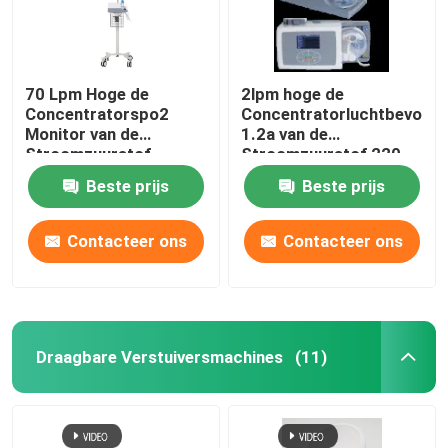
70 Lpm Hoge de
2lpm hoge de
Concentratorspo2
Concentratorluchtbevocht
Monitor van de
1.2a van de
Stroomzuurstof,
Stroomzuurstof 220
Longontsteking 1 Lpm-
Volt
Beste prijs
Beste prijs
Zuurstofconcentrator
Contacteer ons
Contacteer ons
Draagbare Verstuiversmachines
(11)