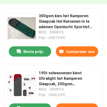
300gsm kies het Kamperen
Slaapzak Hol Katoenen In te
ademen Openlucht Sportief
Materiaal uit
MOQ：2000PCS
Prijs：USD7.5/PC
Beste prijs
Contacteer ons
190t volwassenen kiest
Ultralight het Kamperen
Slaapzak, 200gsm
Envelopslaapzak uit
MOQ：2000PCS
Prijs：USD6.5/PC