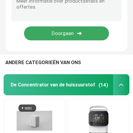
Draagbare Zuurstofregelgever
Lichte Opvouwbare Rolstoel
Anti Weerspiegelende Zonnebril
ANDERE CATEGORIEËN VAN ONS
Openlucht Sportief Materiaal
De Concentrator van de huiszuurstof
(14)
Rehabilitatieapparaten
Het ziekenhuis Verzorgingsbed
Elektrisch Neusirrigatiesysteem