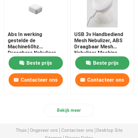
Abs In werking
USB 3v Handbediend
gestelde de
Mesh Nebulizer, ABS
Machine60hz
Draagbaar Mesh
Draagbare Nebuliser
Nebulizer Machine
Batterij van de Metaal
Beste prijs
Beste prijs
Navulbare Verstuiver
Contacteer ons
Contacteer ons
Bekijk meer
Thuis
Ongeveer ons
Contacteer ons
Desktop Site
Sitemap
Privacy Policy