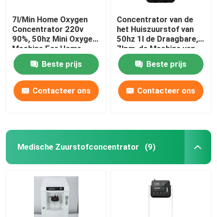
7l/Min Home Oxygen
Concentrator van de
De Infrarode Lamp van TDP
Concentrator 220v
het Huiszuurstof van
90%, 50hz Mini Oxygen
50hz 1l de Draagbare,
Machine For Home
7lpm-de Machine van
Beschikbare Medische Producten
de Huishoudenzuurstof
Beste prijs
Beste prijs
Elektroacupunctuurmachine
Contacteer ons
Contacteer ons
Medische Zuurstofconcentrator
(9)