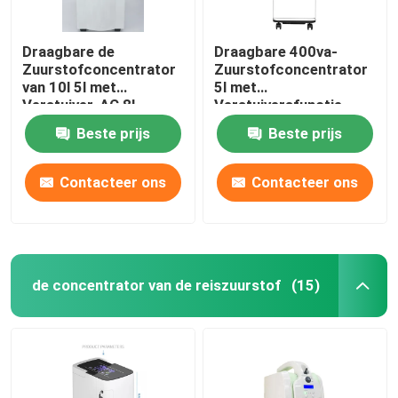
Draagbare de
Draagbare 400va-
Zuurstofconcentrator
Zuurstofconcentrator
van 10l 5l met
5l met
Verstuiver, AC 8l
Verstuiversfunctie,
Zuurstofconcentrator
50hz-
Beste prijs
Beste prijs
Zuurstofconcentrator
10 Liter 220v
Contacteer ons
Contacteer ons
de concentrator van de reiszuurstof
(15)