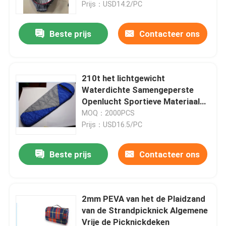
Prijs：USD14.2/PC
Beste prijs
Contacteer ons
210t het lichtgewicht
Waterdichte Samengeperste
Openlucht Sportieve Materiaal
van de Wandelingsslaapzak
MOQ：2000PCS
Prijs：USD16.5/PC
Beste prijs
Contacteer ons
Huis
Producten
2mm PEVA van het de Plaidzand
van de Strandpicknick Algemene
Vrije de Picknickdeken
Ongeveer ons