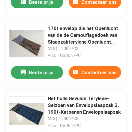
Beste prijs
Contacteer ons
170t envelop die het Openlucht
van de de Camouflagedoek van
Slaapzakterylene Openlucht
Sportieve Materiaal vouwen
MOQ：2000PCS
Prijs：USD5.8/PC
Beste prijs
Contacteer ons
Het holle Gevulde Terylene-
Seizoen van Envelopslaapzak 3,
190t-Katoenen Envelopslaapzak
MOQ：2000PCS
Prijs：USD6.2/PC