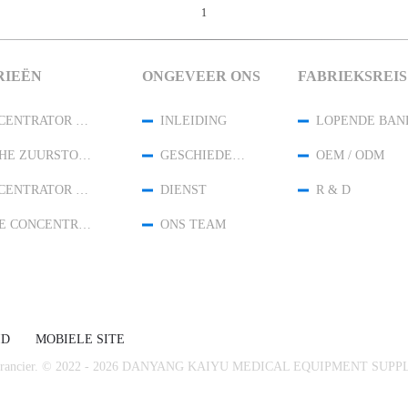
1
RIEËN
ONGEVEER ONS
FABRIEKSREIS
DE CONCENTRATOR VAN DE HUISZUURSTOF
INLEIDING
LOPENDE BAN
MEDISCHE ZUURSTOFCONCENTRATOR
GESCHIEDENIS
OEM / ODM
DE CONCENTRATOR VAN DE REISZUURSTOF
DIENST
R & D
DE HOGE CONCENTRATOR VAN DE STROOMZUURSTOF
ONS TEAM
ID
MOBIELE SITE
 Leverancier. © 2022 - 2026 DANYANG KAIYU MEDICAL EQUIPMENT SUPPLY 