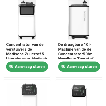
Fabrieksreis
Contacteer ons
Nieuws
Concentrator van de
De draagbare 10l-
verstuivers de
Machine van de de
Medische Zuurstof 5
Concentrator50hz
Gevallen
Literabs voor Medisch
Navulbare Zuurstof
Gebruik
van de Dubbele
Aanvraag sturen
Aanvraag sturen
uitlaatzuurstof
Verzoek om een Citaat
De Concentrator van de huiszuurstof
Medische Zuurstofconcentrator