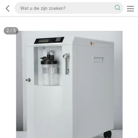
2
/
5