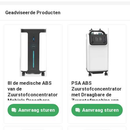
Geadviseerde Producten
8l de medische ABS
PSA ABS
van de
Zuurstofconcentrator
Huis
Zuurstofconcentrator
met Draagbare de
Mobiele Draagbare
Zuurstofmachine van
Machine van de
de Verstuiversfunctie
Aanvraag sturen
Aanvraag sturen
Producten
Zuurstofgenerator
5l om Te ademen
Ongeveer ons