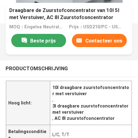
Draagbare de Zuurstofconcentrator van 10l 5l
met Verstuiver, AC 8l Zuurstofconcentrator
MOQ：Engelse Neutrale Versie: MOQ 10PCS/OEM: MOQ 100PCS
Prijs：USD210/PC - USD450/PC
Beste prijs
Contacteer ons
PRODUCTOMSCHRIJVING
10l draagbare zuurstofconcentrato
r met verstuiver
,
Hoog licht:
3l draagbare zuurstofconcentrator
met verstuiver
,
AC 8l zuurstofconcentrator
Betalingsconditie
L/C, T/T
s