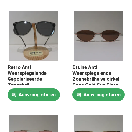
Fabrieksreis
Contacteer ons
Nieuws
Retro Anti
Bruine Anti
Gevallen
Weerspiegelende
Weerspiegelende
Gepolariseerde
Zonnebrilhalve cirkel
Zonnebril,
Rose Gold Sun Glare
Doorzichtige Glans
Glasses
Verzoek om een Citaat
Aanvraag sturen
Aanvraag sturen
Bestand Zonnebril
De Concentrator van de huiszuurstof
Medische Zuurstofconcentrator