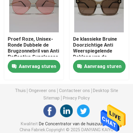
de concentrator van de reiszuurstof
de hoge concentrator van de stroomzuurstof
Proef Roze, Unisex-
De klassieke Bruine
Ronde Dubbele de
Doorzichtige Anti
Brugzonnebril van Anti
Weerspiegelende
Draagbare Verstuiversmachines
Reflective Sunglasses
Deklaag van de
Antiglanszonnebril
Aanvraag sturen
Aanvraag sturen
Medische Zuigingsapparaten
De Verzadigingsmonitor van de huiszuurstof
Thuis
Ongeveer ons
Contacteer ons
Desktop Site
Sitemap
Privacy Policy
Huishouden Digitale Thermometer
Kwaliteit
De Concentrator van de huiszuurstof
Huishoudenbloeddrukmeter
China Fabriek.Copyright © 2025 DANYANG KAIYU