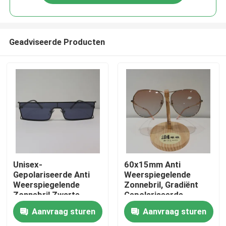
Geadviseerde Producten
Huis
Unisex-
60x15mm Anti
Gepolariseerde Anti
Weerspiegelende
Weerspiegelende
Zonnebril, Gradiënt
Producten
Zonnebril Zwarte
Gepolariseerde
148mm niet Glans
Antiglanszonnebril
Aanvraag sturen
Aanvraag sturen
Ongeveer ons