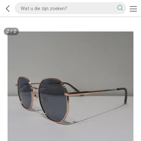
2
/
2