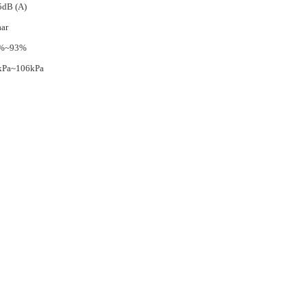
5dB (A)
aar
%~93%
kPa~106kPa