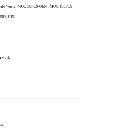
trale Versie: MOQ 50PCS/OEM: MOQ 100PCS
USD21/PC
r week
mL