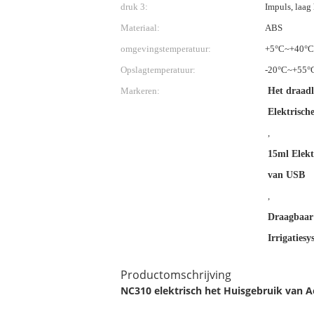
druk 3:
Impuls, laag
Materiaal:
ABS
omgevingstemperatuur:
+5°C~+40°C
Opslagtemperatuur:
-20°C~+55°
Markeren:
Het draadl
Elektrische
,
15ml Elekt
van USB
,
Draagbaar 
Irrigaties
Productomschrijving
NC310 elektrisch het Huisgebruik van A