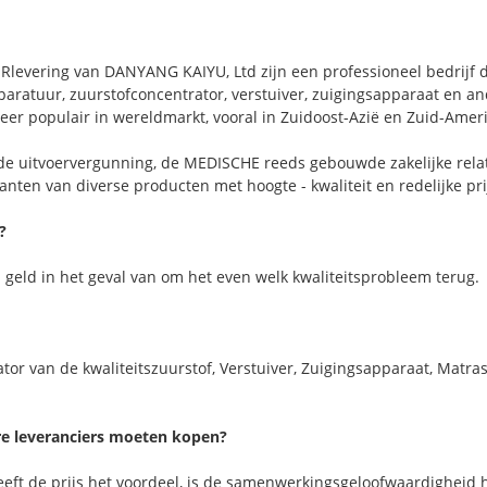
evering van DANYANG KAIYU, Ltd zijn een professioneel bedrijf da
paratuur, zuurstofconcentrator, verstuiver, zuigingsapparaat en 
zeer populair in wereldmarkt, vooral in Zuidoost-Azië en Zuid-Ameri
 de uitvoervergunning, de MEDISCHE reeds gebouwde zakelijke rel
anten van diverse producten met hoogte - kwaliteit en redelijke pri
?
j geld in het geval van om het even welk kwaliteitsprobleem terug.
or van de kwaliteitszuurstof, Verstuiver, Zuigingsapparaat, Matra
re leveranciers moeten kopen?
eeft de prijs het voordeel, is de samenwerkingsgeloofwaardigheid 