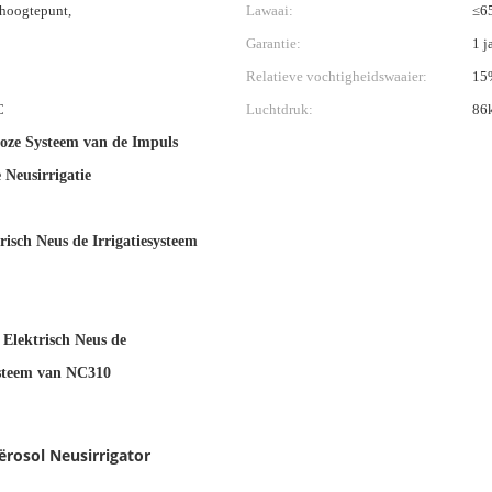
 hoogtepunt,
Lawaai:
≤6
Garantie:
1 j
Relatieve vochtigheidswaaier:
15
C
Luchtdruk:
86
oze Systeem van de Impuls
 Neusirrigatie
risch Neus de Irrigatiesysteem
Elektrisch Neus de
ysteem van NC310
ërosol Neusirrigator