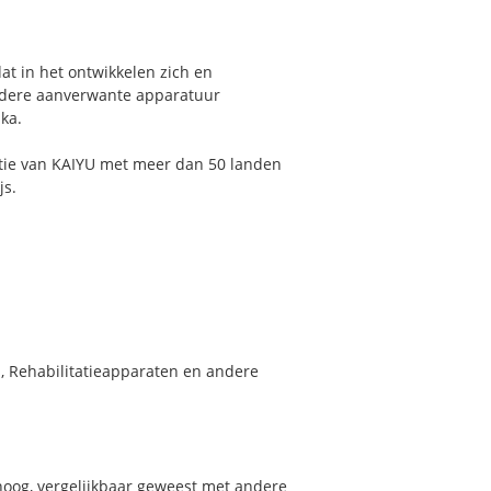
t in het ontwikkelen zich en
andere aanverwante apparatuur
ka.
atie van KAIYU met meer dan 50 landen
js.
s, Rehabilitatieapparaten en andere
hoog, vergelijkbaar geweest met andere