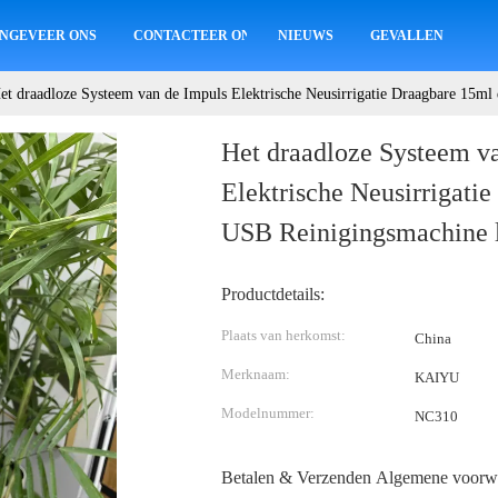
NGEVEER ONS
CONTACTEER ONS
NIEUWS
GEVALLEN
et draadloze Systeem van de Impuls Elektrische Neusirrigatie Draagbare 15ml
Het draadloze Systeem v
Elektrische Neusirrigati
USB Reinigingsmachine 
Productdetails:
Plaats van herkomst:
China
Merknaam:
KAIYU
Modelnummer:
NC310
Betalen & Verzenden Algemene voorw