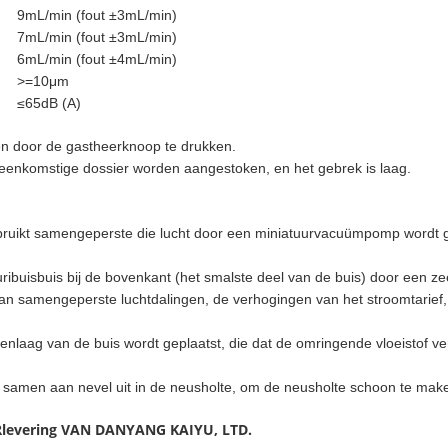
9mL/min (fout ±3mL/min)
7mL/min (fout ±3mL/min)
6mL/min (fout ±4mL/min)
>
=10μm
≤65dB (A)
en door de gastheerknoop te drukken.
overeenkomstige dossier worden aangestoken, en het gebrek is laag.
gebruikt samengeperste die lucht door een miniatuurvacuümpomp wordt
ibuisbuis bij de bovenkant (het smalste deel van de buis) door een zee
k van samengeperste luchtdalingen, de verhogingen van het stroomtar
tenlaag van de buis wordt geplaatst, die dat de omringende vloeistof 
 samen aan nevel uit in de neusholte, om de neusholte schoon te mak
levering VAN DANYANG KAIYU, LTD.