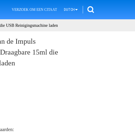
VERZOEK OM EEN CITAAT
DUTCH
 die USB Reinigingsmachine laden
an de Impuls
e Draagbare 15ml die
laden
aarden: