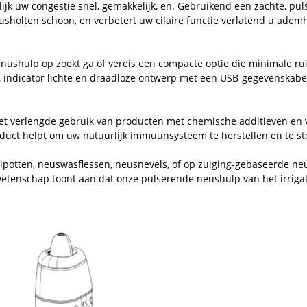
jk uw congestie snel, gemakkelijk, en. Gebruikend een zachte, pul
sholten schoon, en verbetert uw cilaire functie verlatend u ademh
inushulp op zoekt ga of vereis een compacte optie die minimale ru
, indicator lichte en draadloze ontwerp met een USB-gegevenskabel 
het verlengde gebruik van producten met chemische additieven en
uct helpt om uw natuurlijk immuunsysteem te herstellen en te s
netipotten, neuswasflessen, neusnevels, of op zuiging-gebaseerde 
wetenschap toont aan dat onze pulserende neushulp van het irrigat