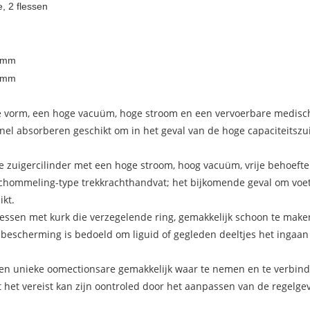
, 2 flessen
 mm
 mm
ke vorm, een hoge vacuüm, hoge stroom en een vervoerbare medisc
snel absorberen geschikt om in het geval van de hoge capaciteitszu
 zuigercilinder met een hoge stroom, hoog vacuüm, vrije behoeft
schommeling-type trekkrachthandvat; het bijkomende geval om voe
ikt.
flessen met kurk die verzegelende ring, gemakkelijk schoon te make
bescherming is bedoeld om liguid of gegleden deeltjes het ingaan
 en unieke oomectionsare gemakkelijk waar te nemen en te verbind
t het vereist kan zijn oontroled door het aanpassen van de regelg