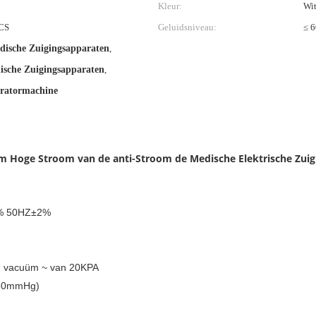
Kleur:
Wi
CS
Geluidsniveau:
≤ 6
dische Zuigingsapparaten
,
ische Zuigingsapparaten
,
iratormachine
 Hoge Stroom van de anti-Stroom de Medische Elektrische Zuigi
% 50HZ±2%
 vacuüm ~ van 20KPA
760mmHg)