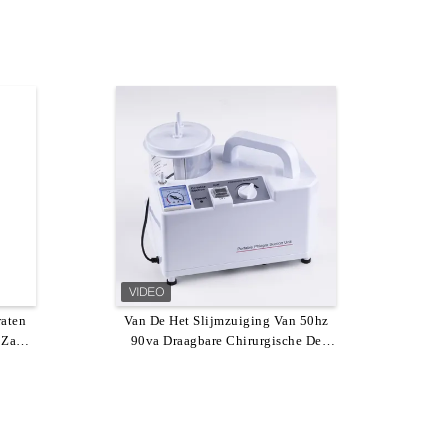
raten
t
Van De Het Slijmzuiging Van 50hz
De Zuigingsmachine Van Het
 Zaal
90va Draagbare Chirurgische De
Batterij Draagbare Slijm Voor
0va
ne
Bejaarde 18 Lpm-Sputumapparaten
Machine1l Apparaten