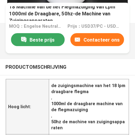
18 Machine van de het Flegmazuiging van Lpm
1000ml de Draagbare, 50hz-de Machine van
Zuigingsapparaten
MOQ：Engelse Neutrale Versie: MOQ 50PCS/OEM: MOQ 500PCS
Prijs：USD37/PC - USD43/PC
Beste prijs
Contacteer ons
PRODUCTOMSCHRIJVING
de zuigingsmachine van het 18 lpm
draagbare flegma
,
1000ml de draagbare machine van
Hoog licht:
de flegmazuiging
,
50hz de machine van zuigingsappa
raten