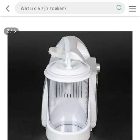
2
/
5