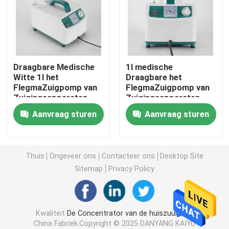
de concentrator van de reiszuurstof
de hoge concentrator van de stroomzuurstof
Draagbare Medische
1l medische
Witte 1l het
Draagbare het
FlegmaZuigpomp van
FlegmaZuigpomp van
Draagbare Verstuiversmachines
Zuigingsapparaten
Zuigingsapparaten
voor Volwassenen
50hz 90va
Aanvraag sturen
Aanvraag sturen
Medische Zuigingsapparaten
De Verzadigingsmonitor van de huiszuurstof
Thuis
Ongeveer ons
Contacteer ons
Desktop Site
Sitemap
Privacy Policy
Huishouden Digitale Thermometer
Kwaliteit
De Concentrator van de huiszuurstof
Huishoudenbloeddrukmeter
China Fabriek.Copyright © 2025 DANYANG KAIYU