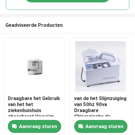
Geadviseerde Producten
Huis
Draagbare het Gebruik
van de het Slijmzuiging
van het het
van 50hz 90va
ziekenhuishuis
Draagbare
Producten
absorbeert Vacuüm
Chirurgische de
de Zuigingsapparaten
Machine1l Apparaten
Aanvraag sturen
Aanvraag sturen
van de Flegmaeenheid
Ongeveer ons
50hz