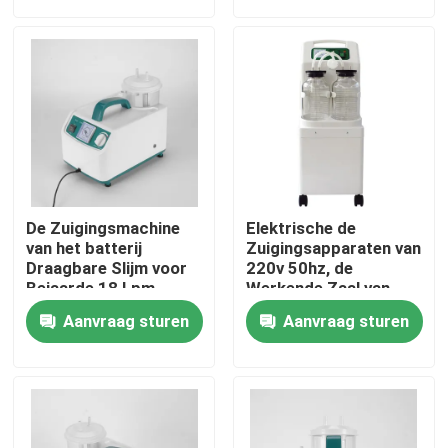
Fabrieksreis
Contacteer ons
Nieuws
De Zuigingsmachine
Elektrische de
Gevallen
van het batterij
Zuigingsapparaten van
Draagbare Slijm voor
220v 50hz, de
Bejaarde 18 Lpm-
Werkende Zaal van
Sputumapparaten
30lpm
Verzoek om een Citaat
Aanvraag sturen
Aanvraag sturen
Zuigingsmachine
De Concentrator van de huiszuurstof
Medische Zuurstofconcentrator